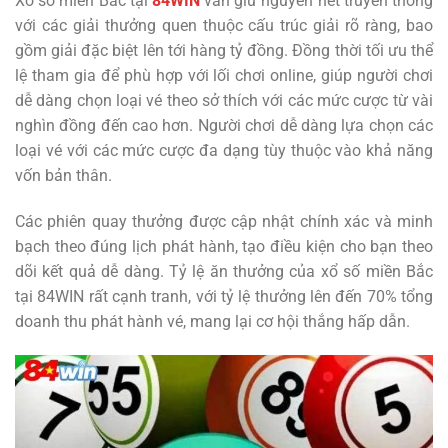
Xổ số miền Bắc tại
84WIN
vẫn giữ nguyên nét truyền thống
với các giải thưởng quen thuộc cấu trúc giải rõ ràng, bao
gồm giải đặc biệt lên tới hàng tỷ đồng. Đồng thời tối ưu thể
lệ tham gia để phù hợp với lối chơi online, giúp người chơi
dễ dàng chọn loại vé theo sở thích với các mức cược từ vài
nghìn đồng đến cao hơn. Người chơi dễ dàng lựa chọn các
loại vé với các mức cược đa dạng tùy thuộc vào khả năng
vốn bản thân.
Các phiên quay thưởng được cập nhật chính xác và minh
bạch theo đúng lịch phát hành, tạo điều kiện cho bạn theo
dõi kết quả dễ dàng. Tỷ lệ ăn thưởng của xổ số miền Bắc
tại 84WIN rất cạnh tranh, với tỷ lệ thưởng lên đến 70% tổng
doanh thu phát hành vé, mang lại cơ hội thắng hấp dẫn.