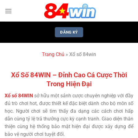
Bỏ
qua
nội
dung
ĐĂNG KÝ
Trang Chủ
»
Xổ số 84win
Xổ Số 84WIN – Đỉnh Cao Cá Cược Thời
Trong Hiện Đại
Xổ số 84WIN
sở hữu một sảnh cược chuyên nghiệp với đầy
đủ trò chơi hot, được thiết kế đặc biệt dành cho bộ môn số
học. Người chơi sẽ tìm thấy đa dạng các cách chơi hấp
dẫn cùng tỷ lệ trả thưởng cực kỳ cạnh tranh. Giao diện thân
thiện cùng hệ thống bảo mật hiện đại được xây dựng để
bảo vệ người chơi tuyệt đối.