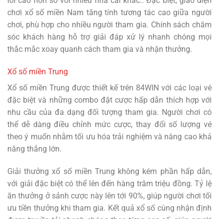
lời cao hơn so với nhiều nhà cái khác.. Đặc biệt, giao diện
chơi xổ số miền Nam tăng tính tương tác cao giữa người
chơi, phù hợp cho nhiều người tham gia. Chính sách chăm
sóc khách hàng hỗ trợ giải đáp xử lý nhanh chóng mọi
thắc mắc xoay quanh cách tham gia và nhận thưởng.
Xổ số miền Trung
Xổ số miền Trung được thiết kế trên 84WIN với các loại vé
đặc biệt và những combo đặt cược hấp dẫn thích hợp với
nhu cầu của đa dạng đối tượng tham gia. Người chơi có
thể dễ dàng điều chỉnh mức cược, thay đổi số lượng vé
theo ý muốn nhằm tối ưu hóa trải nghiệm và nâng cao khả
năng thắng lớn.
Giải thưởng xổ số miền Trung không kém phần hấp dẫn,
với giải đặc biệt có thể lên đến hàng trăm triệu đồng. Tỷ lệ
ăn thưởng ở sảnh cược này lên tới 90%, giúp người chơi tối
ưu tiền thưởng khi tham gia. Kết quả xổ số cùng nhận định