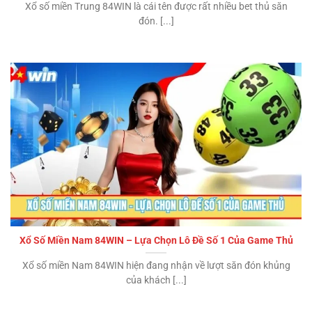
Xổ số miền Trung 84WIN là cái tên được rất nhiều bet thủ săn
đón. [...]
Xổ Số Miền Nam 84WIN – Lựa Chọn Lô Đề Số 1 Của Game Thủ
Xổ số miền Nam 84WIN hiện đang nhận về lượt săn đón khủng
của khách [...]