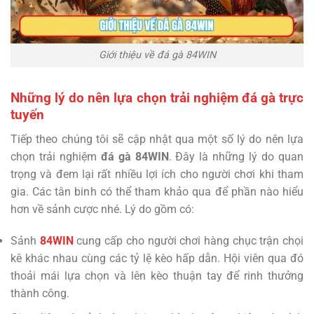
Giới thiệu về đá gà 84WIN
Những lý do nên lựa chọn trải nghiệm đá gà trực
tuyến
Tiếp theo chúng tôi sẽ cập nhật qua một số lý do nên lựa
chọn trải nghiệm
đá gà 84WIN
. Đây là những lý do quan
trọng và đem lại rất nhiều lợi ích cho người chơi khi tham
gia. Các tân binh có thể tham khảo qua để phần nào hiểu
hơn về sảnh cược nhé. Lý do gồm có:
Sảnh
84WIN
cung cấp cho người chơi hàng chục trận chọi
kê khác nhau cùng các tỷ lệ kèo hấp dẫn. Hội viên qua đó
thoải mái lựa chọn và lên kèo thuận tay để rinh thưởng
thành công.