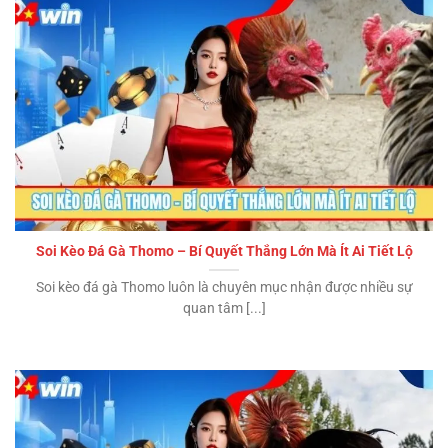
Soi Kèo Đá Gà Thomo – Bí Quyết Thắng Lớn Mà Ít Ai Tiết Lộ
Soi kèo đá gà Thomo luôn là chuyên mục nhận được nhiều sự
quan tâm [...]