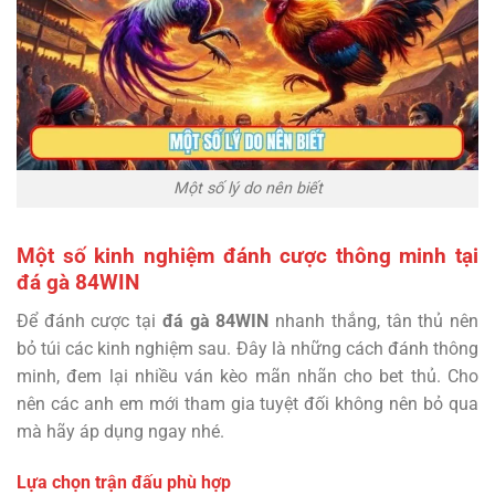
Một số lý do nên biết
Một số kinh nghiệm đánh cược thông minh tại
đá gà 84WIN
Để đánh cược tại
đá gà 84WIN
nhanh thắng, tân thủ nên
bỏ túi các kinh nghiệm sau. Đây là những cách đánh thông
minh, đem lại nhiều ván kèo mãn nhãn cho bet thủ. Cho
nên các anh em mới tham gia tuyệt đối không nên bỏ qua
mà hãy áp dụng ngay nhé.
Lựa chọn trận đấu phù hợp