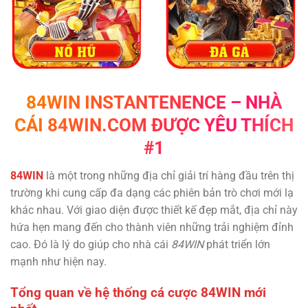
84WIN INSTANTENENCE – NHÀ
CÁI 84WIN.COM ĐƯỢC YÊU THÍCH
#1
84WIN
là một trong những địa chỉ giải trí hàng đầu trên thị
trường khi cung cấp đa dạng các phiên bản trò chơi mới lạ
khác nhau. Với giao diện được thiết kế đẹp mắt, địa chỉ này
hứa hẹn mang đến cho thành viên những trải nghiệm đỉnh
cao. Đó là lý do giúp cho nhà cái
84WIN
phát triển lớn
mạnh như hiện nay.
Tổng quan về hệ thống cá cược 84WIN mới