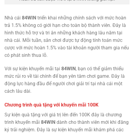
Nhà cái
84WIN
triển khai những chính sách với mức hoàn
trả 1.5% không có giới hạn cho toàn bộ thành viên. Đây là
hình thức hỗ trợ và tri ân những khách hàng lâu năm tại
nhà cái. Mỗi tuần, sân chơi được tự động tính toán mức
cược với mức hoàn 1.5% vào tài khoản người tham gia nếu
có phát sinh thua lỗ.
Với sự kiện khuyến mãi tại
84WIN
, bạn có thể giảm thiểu
mức rủi ro về tài chính để bạn yên tâm chơi game. Đây là
động lực hàng đầu để người chơi giải trí tại nhà cái một
cách lâu dài.
Chương trình quà tặng với khuyến mãi 100K
Sự kiện quà tặng với giá trị lên đến 100K đây là chương
trình khuyến mãi
84WIN
dành cho thành viên mới khi đăng
ký trải nghiệm. Đây là sự kiện khuyến mãi khám phá các