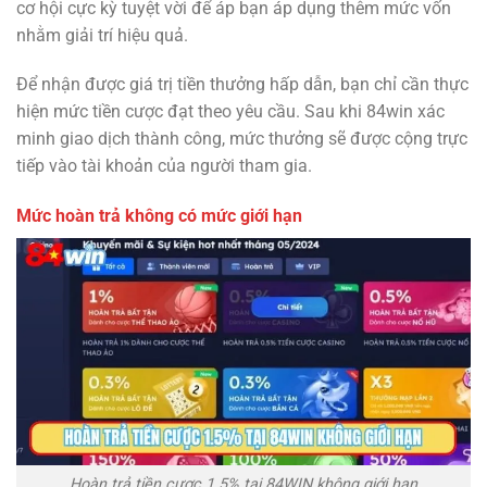
cơ hội cực kỳ tuyệt vời để áp bạn áp dụng thêm mức vốn
nhằm giải trí hiệu quả.
Để nhận được giá trị tiền thưởng hấp dẫn, bạn chỉ cần thực
hiện mức tiền cược đạt theo yêu cầu. Sau khi 84win xác
minh giao dịch thành công, mức thưởng sẽ được cộng trực
tiếp vào tài khoản của người tham gia.
Mức hoàn trả không có mức giới hạn
Hoàn trả tiền cược 1.5% tại 84WIN không giới hạn