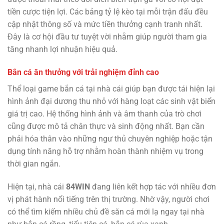
tiền cược tiện lợi. Các bảng tỷ lệ kèo tại mỗi trận đấu đều
cập nhật thông số và mức tiền thưởng cạnh tranh nhất.
Đây là cơ hội đầu tư tuyệt vời nhằm giúp người tham gia
tăng nhanh lợi nhuận hiệu quả.
Bắn cá ăn thưởng với trải nghiệm đỉnh cao
Thể loại game bắn cá tại nhà cái giúp bạn được tái hiện lại
hình ảnh đại dương thu nhỏ với hàng loạt các sinh vật biển
giá trị cao. Hệ thống hình ảnh và âm thanh của trò chơi
cũng được mô tả chân thực và sinh động nhất. Bạn cần
phải hóa thân vào những ngư thủ chuyên nghiệp hoặc tận
dụng tính năng hỗ trợ nhằm hoàn thành nhiệm vụ trong
thời gian ngắn.
Hiện tại, nhà cái
84WIN
đang liên kết hợp tác với nhiều đơn
vị phát hành nổi tiếng trên thị trường. Nhờ vậy, người chơi
có thể tìm kiếm nhiều chủ đề săn cá mới lạ ngay tại nhà