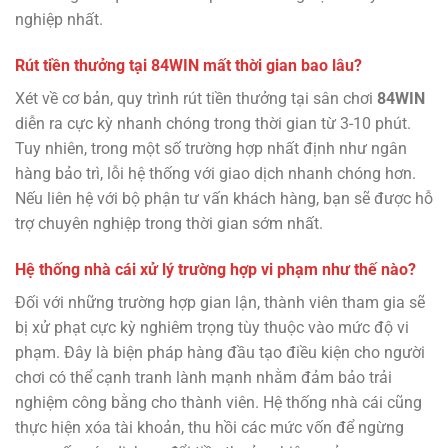
nghiệp nhất.
Rút tiền thưởng tại 84WIN mất thời gian bao lâu?
Xét về cơ bản, quy trình rút tiền thưởng tại sân chơi
84WIN
diễn ra cực kỳ nhanh chóng trong thời gian từ 3-10 phút.
Tuy nhiên, trong một số trường hợp nhất định như ngân
hàng bảo trì, lỗi hệ thống với giao dịch nhanh chóng hơn.
Nếu liên hệ với bộ phận tư vấn khách hàng, bạn sẽ được hỗ
trợ chuyên nghiệp trong thời gian sớm nhất.
Hệ thống nhà cái xử lý trường hợp vi phạm như thế nào?
Đối với những trường hợp gian lận, thành viên tham gia sẽ
bị xử phạt cực kỳ nghiêm trọng tùy thuộc vào mức độ vi
phạm. Đây là biện pháp hàng đầu tạo điều kiện cho người
chơi có thể cạnh tranh lành mạnh nhằm đảm bảo trải
nghiệm công bằng cho thành viên. Hệ thống nhà cái cũng
thực hiện xóa tài khoản, thu hồi các mức vốn để ngừng