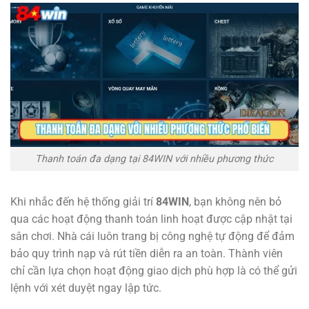
Thanh toán đa dạng tại 84WIN với nhiều phương thức
Khi nhắc đến hệ thống giải trí
84WIN
, bạn không nên bỏ
qua các hoạt động thanh toán linh hoạt được cập nhật tại
sân chơi. Nhà cái luôn trang bị công nghệ tự động để đảm
bảo quy trình nạp và rút tiền diễn ra an toàn. Thành viên
chỉ cần lựa chọn hoạt động giao dịch phù hợp là có thể gửi
lệnh với xét duyệt ngay lập tức.