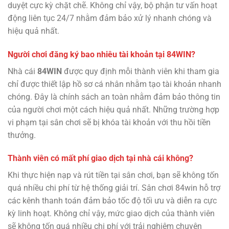
duyệt cực kỳ chặt chẽ. Không chỉ vậy, bộ phận tư vấn hoạt
động liên tục 24/7 nhằm đảm bảo xử lý nhanh chóng và
hiệu quả nhất.
Người chơi đăng ký bao nhiêu tài khoản tại 84WIN?
Nhà cái
84WIN
được quy định mỗi thành viên khi tham gia
chỉ được thiết lập hồ sơ cá nhân nhằm tạo tài khoản nhanh
chóng. Đây là chính sách an toàn nhằm đảm bảo thông tin
của người chơi một cách hiệu quả nhất. Những trường hợp
vi phạm tại sân chơi sẽ bị khóa tài khoản với thu hồi tiền
thưởng.
Thành viên có mất phí giao dịch tại nhà cái không?
Khi thực hiện nạp và rút tiền tại sân chơi, bạn sẽ không tốn
quá nhiều chi phí từ hệ thống giải trí. Sân chơi 84win hỗ trợ
các kênh thanh toán đảm bảo tốc độ tối ưu và diễn ra cực
kỳ linh hoạt. Không chỉ vậy, mức giao dịch của thành viên
sẽ không tốn quá nhiều chi phí với trải nghiệm chuyên