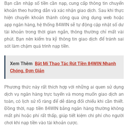
Bạn cần nhập số tiền cần nạp, cung cấp thông tin chuyển
khoản theo hướng dẫn và xác nhận giao dịch. Sau khi thực
hiện chuyển khoản thành công qua ứng dụng web hoặc
app ngân hàng, hệ thống 84WIN sẽ tự động cập nhật số dư
tài khoản trong thời gian ngắn, thông thường chỉ mất vài
phút. Bạn nên kiểm tra kỹ thông tin giao dịch để tránh sai
sót làm chậm quá trình nạp tiền.
Xem Thêm
Bật Mí Thao Tác Rút Tiền 84WIN Nhanh
Chóng, Đơn Giản
Phương thức này rất thích hợp với những ai quen sử dụng
dịch vụ ngân hàng trực tuyến và mong muốn giao dịch an
toàn, có lịch sử rõ ràng để dễ dàng đối chiếu khi cần thiết.
Đồng thời, nạp tiền 84WIN bằng ngân hàng thường không
mất phí hoặc phí rất thấp, giúp tiết kiệm chi phí cho người
chơi khi nạp tiền vào tài khoản cược.