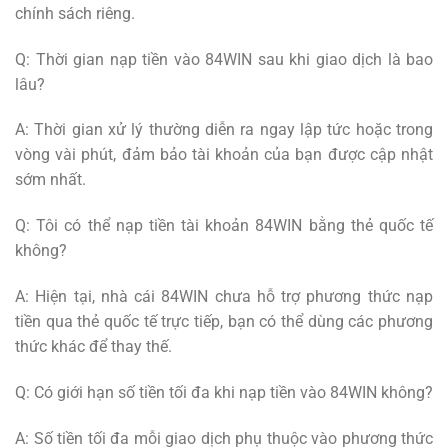
chính sách riêng.
Q: Thời gian nạp tiền vào 84WIN sau khi giao dịch là bao
lâu?
A: Thời gian xử lý thường diễn ra ngay lập tức hoặc trong
vòng vài phút, đảm bảo tài khoản của bạn được cập nhật
sớm nhất.
Q: Tôi có thể nạp tiền tài khoản 84WIN bằng thẻ quốc tế
không?
A: Hiện tại, nhà cái 84WIN chưa hỗ trợ phương thức nạp
tiền qua thẻ quốc tế trực tiếp, bạn có thể dùng các phương
thức khác để thay thế.
Q: Có giới hạn số tiền tối đa khi nạp tiền vào 84WIN không?
A: Số tiền tối đa mỗi giao dịch phụ thuộc vào phương thức