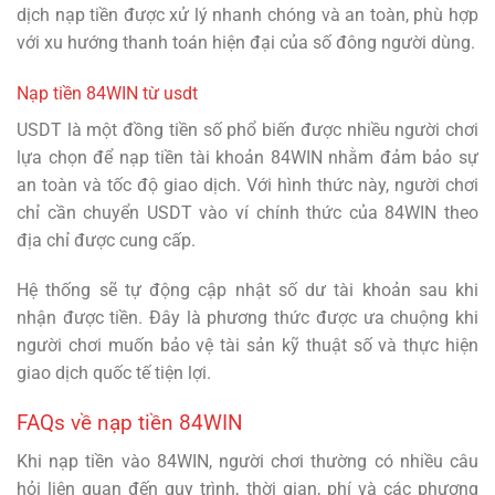
dịch nạp tiền được xử lý nhanh chóng và an toàn, phù hợp
với xu hướng thanh toán hiện đại của số đông người dùng.
Nạp tiền 84WIN từ usdt
USDT là một đồng tiền số phổ biến được nhiều người chơi
lựa chọn để nạp tiền tài khoản 84WIN nhằm đảm bảo sự
an toàn và tốc độ giao dịch. Với hình thức này, người chơi
chỉ cần chuyển USDT vào ví chính thức của 84WIN theo
địa chỉ được cung cấp.
Hệ thống sẽ tự động cập nhật số dư tài khoản sau khi
nhận được tiền. Đây là phương thức được ưa chuộng khi
người chơi muốn bảo vệ tài sản kỹ thuật số và thực hiện
giao dịch quốc tế tiện lợi.
FAQs về nạp tiền 84WIN
Khi nạp tiền vào 84WIN, người chơi thường có nhiều câu
hỏi liên quan đến quy trình, thời gian, phí và các phương