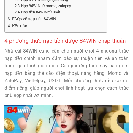
Nạp 84WIN từ momo, zalopay
Nạp tiền 84WIN từ usdt
FAQs về nạp tiền 84WIN
Kết luận
4 phương thức nạp tiền được 84WIN chấp thuận
Nhà cái 84WIN cung cấp cho người chơi 4 phương thức
nạp tiền chính nhằm đảm bảo sự thuận tiện và an toàn
trong quá trình giao dịch. Các phương thức này bao gồm
nạp tiền bằng thẻ cào điện thoại, nâng hàng, Momo và
ZaloPay, Viettelpay, USDT. Mỗi phương thức đều có ưu
điểm riêng, giúp người chơi linh hoạt lựa chọn cách thức
phù hợp nhất với mình.