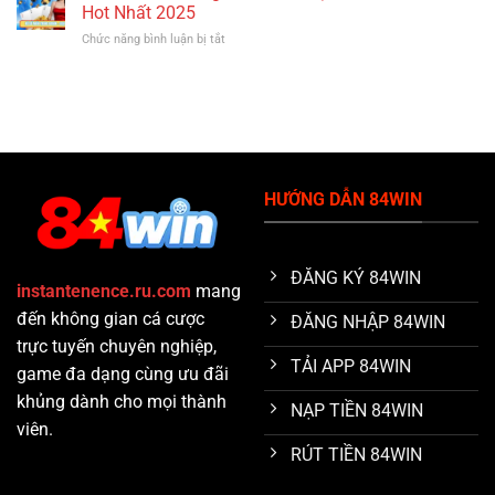
Nạp
Hội
Hot Nhất 2025
2
Đầu
Nhận
Tại
Chức năng bình luận bị tắt
ở
Tặng
Ngàn
Nhà
Xổ
10.888K
Quà
Cái
Số
–
Tặng
84WIN
Miền
Ưu
Hấp
Trung
Đãi
Dẫn
84WIN
Cho
–
Tân
Loại
Thủ
Hình
84WIN
HƯỚNG DẪN 84WIN
Chơi
Lô
Đề
Hot
ĐĂNG KÝ 84WIN
Nhất
instantenence.ru.com
mang
2025
đến không gian cá cược
ĐĂNG NHẬP 84WIN
trực tuyến chuyên nghiệp,
TẢI APP 84WIN
game đa dạng cùng ưu đãi
khủng dành cho mọi thành
NẠP TIỀN 84WIN
viên.
RÚT TIỀN 84WIN