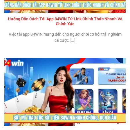
Hướng Dẫn Cách Tải App 84WIN Từ Link Chính Thức Nhanh Và
Chính Xác
Việc tải app 84WIN mang đến cho người chơi cơ hội trải nghiệm
cá cược [...]