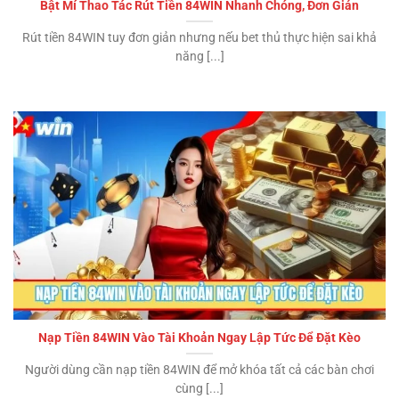
Bật Mí Thao Tác Rút Tiền 84WIN Nhanh Chóng, Đơn Giản
Rút tiền 84WIN tuy đơn giản nhưng nếu bet thủ thực hiện sai khả
năng [...]
Nạp Tiền 84WIN Vào Tài Khoản Ngay Lập Tức Để Đặt Kèo
Người dùng cần nạp tiền 84WIN để mở khóa tất cả các bàn chơi
cùng [...]