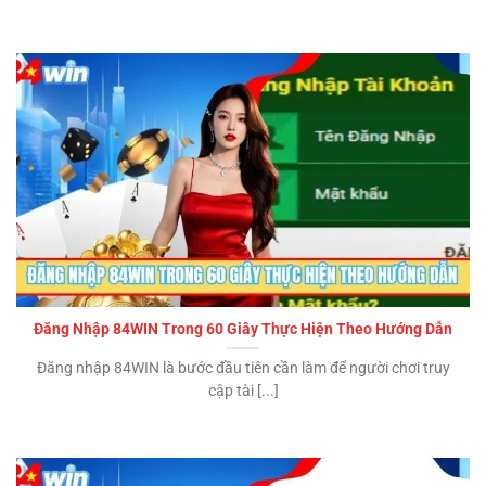
Đăng Nhập 84WIN Trong 60 Giây Thực Hiện Theo Hướng Dẫn
Đăng nhập 84WIN là bước đầu tiên cần làm để người chơi truy
cập tài [...]