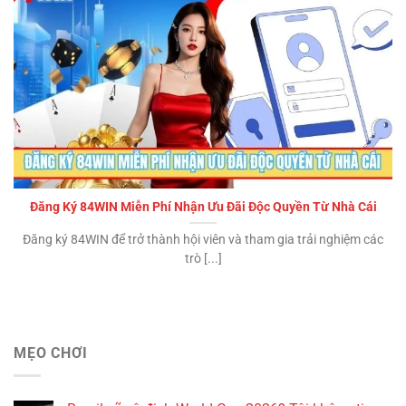
Đăng Ký 84WIN Miễn Phí Nhận Ưu Đãi Độc Quyền Từ Nhà Cái
Đăng ký 84WIN để trở thành hội viên và tham gia trải nghiệm các
trò [...]
MẸO CHƠI