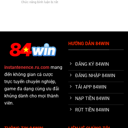
Chức năng bình luận bị tắt
ở
Tặng
Ngàn
Nhà
Xổ
10.888K
Quà
Cái
Số
–
Tặng
84WIN
Miền
Ưu
Hấp
Trung
Đãi
Dẫn
84WIN
Cho
–
Tân
Loại
Thủ
Hình
84WIN
HƯỚNG DẪN 84WIN
Chơi
Lô
Đề
Hot
ĐĂNG KÝ 84WIN
Nhất
instantenence.ru.com
mang
2025
đến không gian cá cược
ĐĂNG NHẬP 84WIN
trực tuyến chuyên nghiệp,
TẢI APP 84WIN
game đa dạng cùng ưu đãi
khủng dành cho mọi thành
NẠP TIỀN 84WIN
viên.
RÚT TIỀN 84WIN