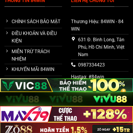
THÔNG TIN 84WIN
LIÊN HỆ CHÚNG TÔI
CHÍNH SÁCH BẢO MẬT
Thương Hiệu: 84WIN - 84
WIN
ĐIỀU KHOẢN VÀ ĐIỀU
631 Đ. Bình Long, Tân
KIỆN
Phú, Hồ Chí Minh, Việt
MIỄN TRỪ TRÁCH
Nam
NHIỆM
0987334423
KHUYẾN MÃI 84WIN
Hastag: #84win
LIÊN HỆ 84WIN
#trangchu84win
#casino84win
#banca84win
Copyright 2026 ©
instantenence.ru.com | TOP 1 Giải Trí