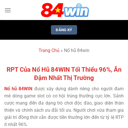
Bỏ
qua
nội
dung
ĐĂNG KÝ
Trang Chủ
»
Nổ hũ 84win
RPT Của Nổ Hũ 84WIN Tối Thiểu 96%, Ăn
Đậm Nhất Thị Trường
Nổ hũ 84WIN
được xây dựng dành riêng cho người đam
mê dòng game slot có cơ hội trúng thưởng cực lớn. Sảnh
cược mang đến đa dạng trò chơi độc đáo, giao diện thân
thiện và chính sách ưu đãi tối ưu. Người chơi vừa tham gia
giải trí đồng thời vẫn được tiền thưởng lớn đến từ tỷ lệ RTP
ít nhất 96%.